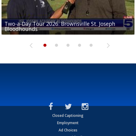
Two-a-Day Tour 2026: Brownsville St. Joseph
Two-a-Day Tour 2026: St. Joseph Academy
Sit-down interview with UTRGV wide receiver
Bloodhounds
Bloodhounds
Two-a-Day Tour 2026: Sharyland Rattlers
Tavian Cord
Two-a-Day Tour 2026: Raymondville Bearkats
Closed Captioning
Employment
Ad Choices