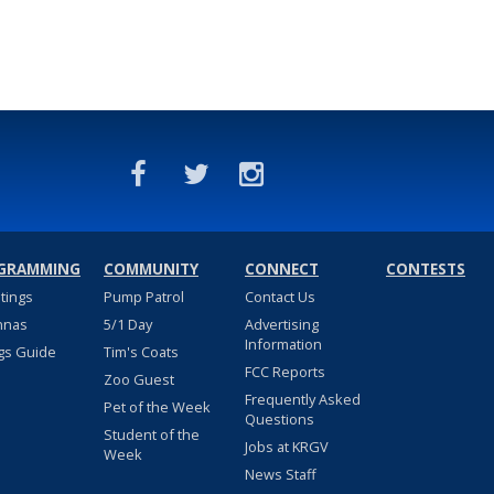
GRAMMING
COMMUNITY
CONNECT
CONTESTS
stings
Pump Patrol
Contact Us
nnas
5/1 Day
Advertising
Information
gs Guide
Tim's Coats
FCC Reports
Zoo Guest
Frequently Asked
Pet of the Week
Questions
Student of the
Jobs at KRGV
Week
News Staff