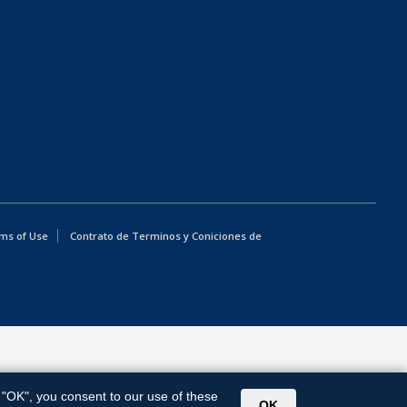
ms of Use
Contrato de Terminos y Coniciones de
g "OK", you consent to our use of these
OK