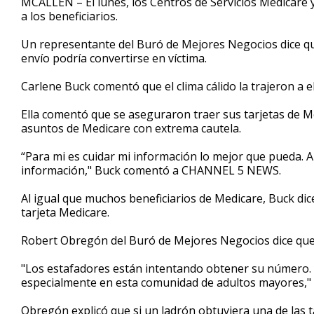
MCALLEN – El lunes, los Centros de Servicios Medicare y
a los beneficiarios.
Un representante del Buró de Mejores Negocios dice que 
envío podría convertirse en víctima.
Carlene Buck comentó que el clima cálido la trajeron a el
Ella comentó que se aseguraron traer sus tarjetas de Me
asuntos de Medicare con extrema cautela.
“Para mi es cuidar mi información lo mejor que pueda. 
información," Buck comentó a CHANNEL 5 NEWS.
Al igual que muchos beneficiarios de Medicare, Buck di
tarjeta Medicare.
Robert Obregón del Buró de Mejores Negocios dice que
"Los estafadores están intentando obtener su número. 
especialmente en esta comunidad de adultos mayores,"
Obregón explicó que si un ladrón obtuviera una de las t