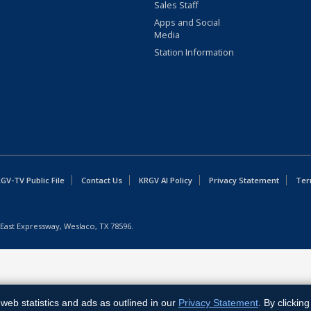
Sales Staff
Apps and Social
Media
Station Information
GV-TV Public File
Contact Us
KRGV AI Policy
Privacy Statement
Ter
East Expressway, Weslaco, TX 78596.
web statistics and ads as outlined in our
Privacy Statement
. By clickin