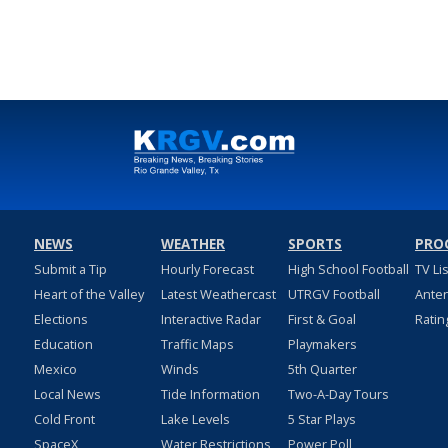
NEWS
WEATHER
SPORTS
PRO
Submit a Tip
Hourly Forecast
High School Football
TV Li
Heart of the Valley
Latest Weathercast
UTRGV Football
Ante
Elections
Interactive Radar
First & Goal
Ratin
Education
Traffic Maps
Playmakers
Mexico
Winds
5th Quarter
Local News
Tide Information
Two-A-Day Tours
Cold Front
Lake Levels
5 Star Plays
SpaceX
Water Restrictions
Power Poll