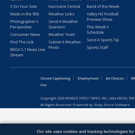
5 On Your Side
Hurricane Central
Band of the Week
Made in the 956
Weather Links
Valley HS Football
Preview Show
Photographer's
Send A Weather
Perspective
Question
This Week's
Schedule
Consumer News
Weather Team
Send A Sports Tip
Find The Link
Submit A Weather
Photo
Sports Staff
KRGV 5.1 News Live
Stream
Closed Captioning
Employment
Ad Choices
KR
Uso
Copyright
2026
MOBILE VIDEO TAPES, INC. (dba KRGV), 900 
All Rights Reserved. Powered by:
Ruby Shore Software
Our site uses cookies and tracking technologies for 