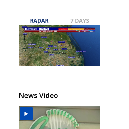
RADAR
7 DAYS
News Video