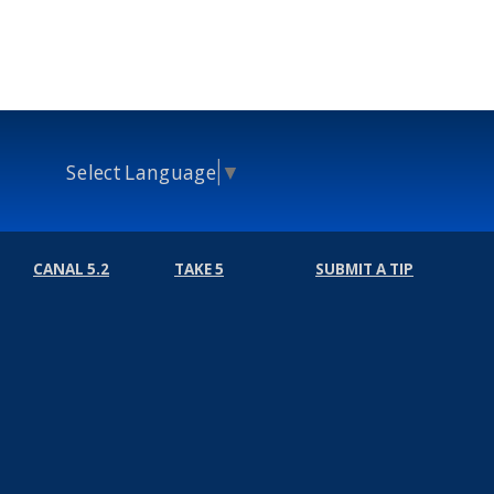
Select Language
▼
CANAL 5.2
TAKE 5
SUBMIT A TIP