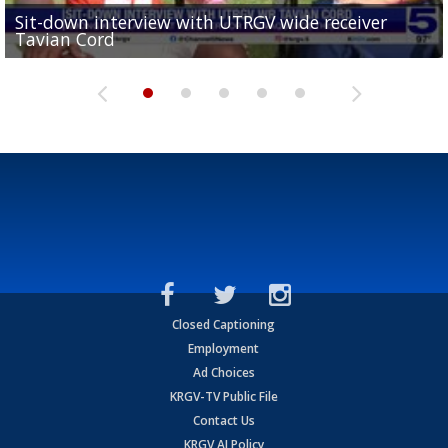
Sit-down interview with UTRGV wide receiver
UTRGV football ranks fourth in SLC preseason poll
Tavian Cord
Two-a-Day Tour 2026: Raymondville Bearkats
Two-a-Day Tour 2026: Port Isabel Tarpons
and receiving votes in...
Two-a-Day Tour 2026: Santa Rosa Warriors
Closed Captioning
Employment
Ad Choices
KRGV-TV Public File
Contact Us
KRGV AI Policy