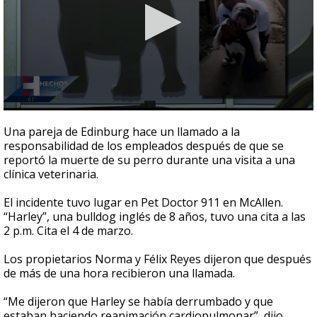
0
seconds
Una pareja de Edinburg hace un llamado a la
of
responsabilidad de los empleados después de que se
2
reportó la muerte de su perro durante una visita a una
minutes,
52
clínica veterinaria.
seconds
El incidente tuvo lugar en Pet Doctor 911 en McAllen.
“Harley”, una bulldog inglés de 8 años, tuvo una cita a las
2 p.m. Cita el 4 de marzo.
Los propietarios Norma y Félix Reyes dijeron que después
de más de una hora recibieron una llamada.
“Me dijeron que Harley se había derrumbado y que
estaban haciendo reanimación cardiopulmonar”, dijo