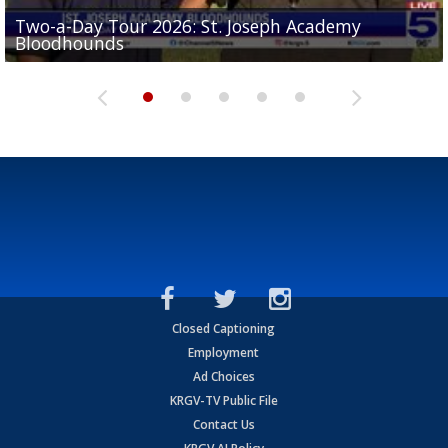
Two-a-Day Tour 2026: St. Joseph Academy
Sit-down interview with UTRGV wide receiver
Bloodhounds
Two-a-Day Tour 2026: Sharyland Rattlers
Tavian Cord
Two-a-Day Tour 2026: Raymondville Bearkats
Two-a-Day Tour 2026: Port Isabel Tarpons
Closed Captioning
Employment
Ad Choices
KRGV-TV Public File
Contact Us