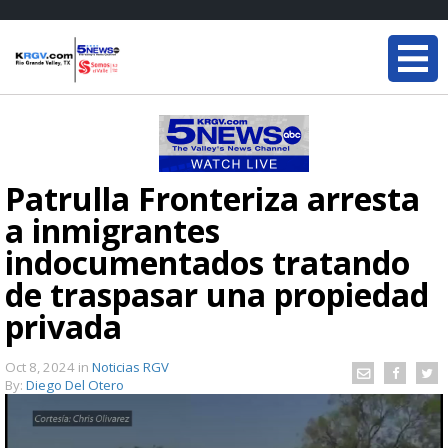
Patrulla Fronteriza arresta
a inmigrantes
indocumentados tratando
de traspasar una propiedad
privada
Oct 8, 2024
in
Noticias RGV
By:
Diego Del Otero