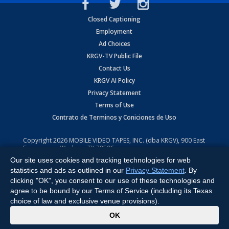
Closed Captioning
Employment
Ad Choices
KRGV-TV Public File
Contact Us
KRGV AI Policy
Privacy Statement
Terms of Use
Contrato de Terminos y Coniciones de Uso
Copyright
2026
MOBILE VIDEO TAPES, INC. (dba KRGV), 900 East
Expressway, Weslaco, TX 78596.
Our site uses cookies and tracking technologies for web
All Rights Reserved. Powered by:
Ruby Shore Software
statistics and ads as outlined in our
Privacy Statement
. By
clicking "OK", you consent to our use of these technologies and
agree to be bound by our Terms of Service (including its Texas
choice of law and exclusive venue provisions).
x
OK