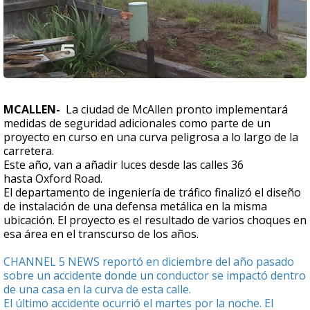
MCALLEN-
La ciudad de McAllen pronto implementará
medidas de seguridad adicionales como parte de un
proyecto en curso en una curva peligrosa a lo largo de la
carretera.
Este año, van a añadir luces desde las calles 36
hasta Oxford Road.
El departamento de ingeniería de tráfico finalizó el diseño
de instalación de una defensa metálica en la misma
ubicación. El proyecto es el resultado de varios choques en
esa área en el transcurso de los años.
CHANNEL 5 NEWS reportó en diciembre del año pasado
sobre un accidente donde un conductor se impactó dentro
de una casa en la curva de esta calle.
El último accidente ocurrió el martes por la noche. El