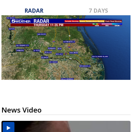
RADAR
7 DAYS
News Video