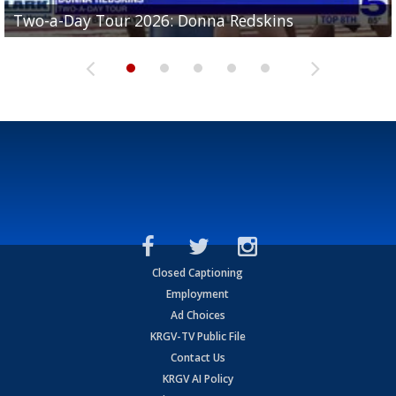
Two-a-Day Tour 2026: Brownsville St. Joseph
Two-a-Day Tour 2026: Donna Redskins
Two-a-Day Tour 2026: Brownsville Pace Vikings
Two-a-Day Tour 2026: La Joya Coyotes
Two-a-Day Tour 2026: Rio Hondo Bobcats
Bloodhounds
Closed Captioning
Employment
Ad Choices
KRGV-TV Public File
Contact Us
KRGV AI Policy