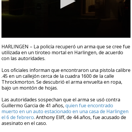
0
seconds
HARLINGEN – La policía recuperó un arma que se cree fue
of
utilizada en un tiroteo mortal en Harlingen, de acuerdo
0
con las autoridades.
seconds
Los oficiales informan que encontraron una pistola calibre
.45 en un callejón cerca de la cuadra 1600 de la calle
Throckmorton. Se descubrió el arma envuelta en ropa,
bajo un montón de hojas.
Las autoridades sospechan que el arma se usó contra
Guillermo Garcia de 41 años,
quien fue encontrado
muerto en un auto estacionado en una casa de Harlingen
el 6 de febrero
. Anthony Eliff, de 44 años, fue acusado de
asesinato en el caso.