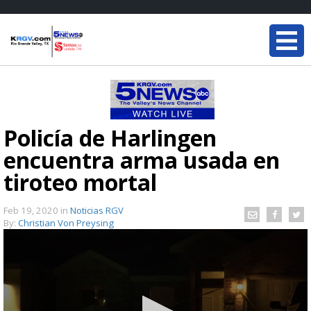
Policía de Harlingen
encuentra arma usada en
tiroteo mortal
Feb 19, 2020
in
Noticias RGV
By:
Christian Von Preysing