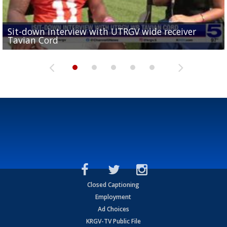
Sit-down interview with UTRGV wide receiver
UTRGV football ranks fourth in SLC preseason poll
Tavian Cord
Two-a-Day Tour 2026: Raymondville Bearkats
Two-a-Day Tour 2026: Port Isabel Tarpons
and receiving votes in...
Two-a-Day Tour 2026: Santa Rosa Warriors
Closed Captioning
Employment
Ad Choices
KRGV-TV Public File