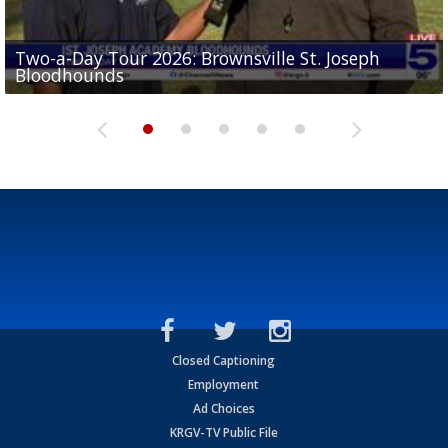
Two-a-Day Tour 2026: Brownsville St. Joseph
Two-a-Day Tour 2026: St. Joseph Academy
Sit-down interview with UTRGV wide receiver
Bloodhounds
Bloodhounds
Two-a-Day Tour 2026: Sharyland Rattlers
Tavian Cord
Two-a-Day Tour 2026: Raymondville Bearkats
Closed Captioning
Employment
Ad Choices
KRGV-TV Public File