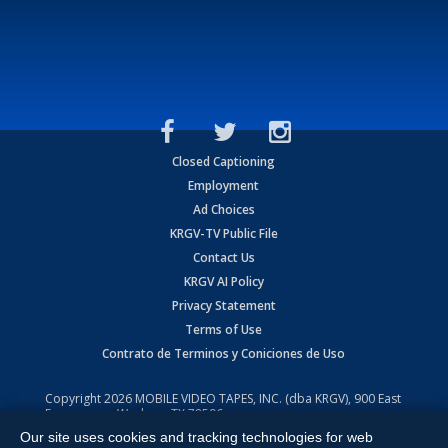
Closed Captioning
Employment
Ad Choices
KRGV-TV Public File
Contact Us
KRGV AI Policy
Privacy Statement
Terms of Use
Contrato de Terminos y Coniciones de Uso
Copyright
2026
MOBILE VIDEO TAPES, INC. (dba KRGV), 900 East
Expressway, Weslaco, TX 78596.
Our site uses cookies and tracking technologies for web
All Rights Reserved. Powered by:
Ruby Shore Software