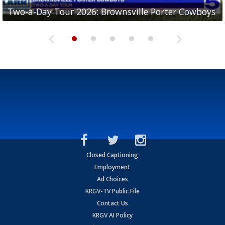
Two-a-Day Tour 2026: Brownsville Porter Cowboys
Two-a-Day Tour 2026: Brownsville Lopez Lobos
Two-a-Day Tour 2026: Mercedes Tigers
Two-a-Day Tour 2026: Progreso Red Ants
Two-a-Day Tour 2026: Donna Redskins
Closed Captioning
Employment
Ad Choices
KRGV-TV Public File
Contact Us
KRGV AI Policy