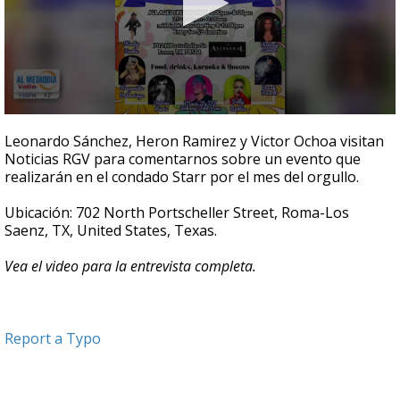
0
seconds
Leonardo Sánchez, Heron Ramirez y Victor Ochoa visitan
of
Noticias RGV para comentarnos sobre un evento que
5
realizarán en el condado Starr por el mes del orgullo.
minutes,
1
second
Ubicación: 702 North Portscheller Street, Roma-Los
Saenz, TX, United States, Texas.
Vea el video para la entrevista completa.
Report a Typo