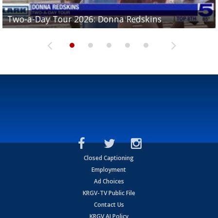
Two-a-Day Tour 2026: Brownsville St. Joseph
Two-a-Day Tour 2026: Donna Redskins
Two-a-Day Tour 2026: Brownsville Pace Vikings
Two-a-Day Tour 2026: La Joya Coyotes
Two-a-Day Tour 2026: Rio Hondo Bobcats
Bloodhounds
Closed Captioning
Employment
Ad Choices
KRGV-TV Public File
Contact Us
KRGV AI Policy