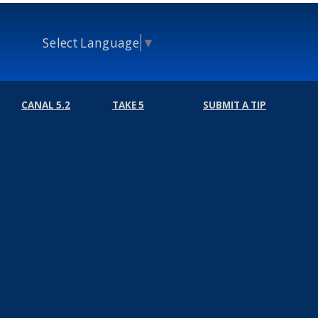
Select Language
▼
CANAL 5.2
TAKE 5
SUBMIT A TIP