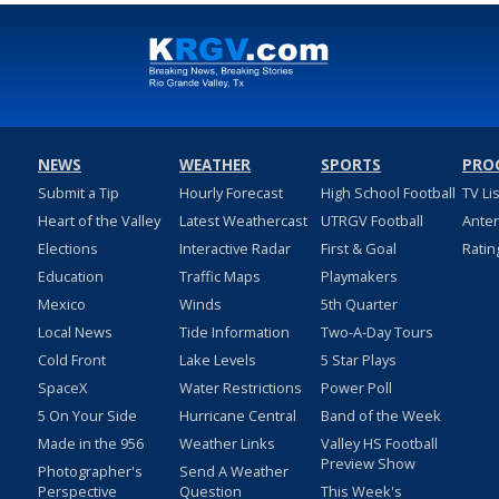
NEWS
WEATHER
SPORTS
PRO
Submit a Tip
Hourly Forecast
High School Football
TV Li
Heart of the Valley
Latest Weathercast
UTRGV Football
Ante
Elections
Interactive Radar
First & Goal
Ratin
Education
Traffic Maps
Playmakers
Mexico
Winds
5th Quarter
Local News
Tide Information
Two-A-Day Tours
Cold Front
Lake Levels
5 Star Plays
SpaceX
Water Restrictions
Power Poll
5 On Your Side
Hurricane Central
Band of the Week
Made in the 956
Weather Links
Valley HS Football
Preview Show
Photographer's
Send A Weather
Perspective
Question
This Week's