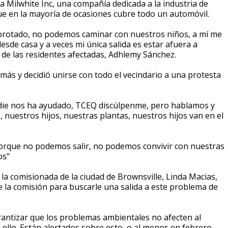
a Milwhite Inc, una compañía dedicada a la industria de
que en la mayoría de ocasiones cubre todo un automóvil.
lborotado, no podemos caminar con nuestros niños, a mí me
sde casa y a veces mi única salida es estar afuera a
 de las residentes afectadas, Adhlemy Sánchez.
más y decidió unirse con todo el vecindario a una protesta
adie nos ha ayudado, TCEQ discúlpenme, pero hablamos y
 nuestros hijos, nuestras plantas, nuestros hijos van en el
porque no podemos salir, no podemos convivir con nuestras
os"
la comisionada de la ciudad de Brownsville, Linda Macias,
 la comisión para buscarle una salida a este problema de
antizar que los problemas ambientales no afecten al
 ello. Están alertados sobre esto, o al menos en febrero,