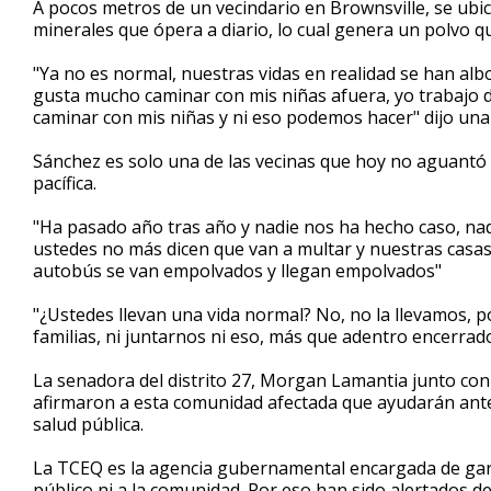
A pocos metros de un vecindario en Brownsville, se ubic
of
minerales que ópera a diario, lo cual genera un polvo 
2
minutes,
34
"Ya no es normal, nuestras vidas en realidad se han a
seconds
Volume
gusta mucho caminar con mis niñas afuera, yo trabajo de
90%
caminar con mis niñas y ni eso podemos hacer" dijo una
Sánchez es solo una de las vecinas que hoy no aguantó 
pacífica.
"Ha pasado año tras año y nadie nos ha hecho caso, n
ustedes no más dicen que van a multar y nuestras casas,
autobús se van empolvados y llegan empolvados"
"¿Ustedes llevan una vida normal? No, no la llevamos, 
familias, ni juntarnos ni eso, más que adentro encerrad
La senadora del distrito 27, Morgan Lamantia junto con 
afirmaron a esta comunidad afectada que ayudarán ante
salud pública.
La TCEQ es la agencia gubernamental encargada de gar
público ni a la comunidad. Por eso han sido alertados de