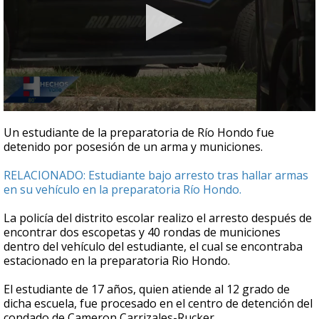
0
seconds
Un estudiante de la preparatoria de Río Hondo fue
of
detenido por posesión de un arma y municiones.
27
seconds
RELACIONADO: Estudiante bajo arresto tras hallar armas
en su vehículo en la preparatoria Río Hondo.
La policía del distrito escolar realizo el arresto después de
encontrar dos escopetas y 40 rondas de municiones
dentro del vehículo del estudiante, el cual se encontraba
estacionado en la preparatoria Rio Hondo.
El estudiante de 17 años, quien atiende al 12 grado de
dicha escuela, fue procesado en el centro de detención del
condado de Cameron Carrizales-Rucker.