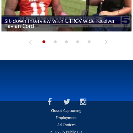
Sit-down interview with UTRGV wide receiver
UTRGV football ranks fourth in SLC preseason poll
Tavian Cord
Two-a-Day Tour 2026: Raymondville Bearkats
Two-a-Day Tour 2026: Port Isabel Tarpons
and receiving votes in...
Two-a-Day Tour 2026: Santa Rosa Warriors
Closed Captioning
Employment
Ad Choices
KRGV-TV Public File