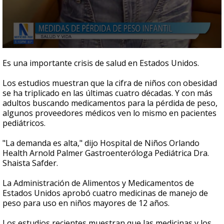
0
seconds
Es una importante crisis de salud en Estados Unidos.
of
2
Los estudios muestran que la cifra de niños con obesidad
minutes,
32
se ha triplicado en las últimas cuatro décadas. Y con más
seconds
adultos buscando medicamentos para la pérdida de peso,
algunos proveedores médicos ven lo mismo en pacientes
pediátricos.
"La demanda es alta," dijo Hospital de Niños Orlando
Health Arnold Palmer Gastroenteróloga Pediátrica Dra.
Shaista Safder.
La Administración de Alimentos y Medicamentos de
Estados Unidos aprobó cuatro medicinas de manejo de
peso para uso en niños mayores de 12 años.
Los estudios recientes muestran que las medicinas y los