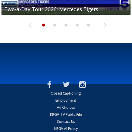
Two-a-Day Tour 2026: Mercedes Tigers
Two-a-Day Tour 2026: Progreso Red Ants
Two-a-Day Tour 2026: Donna Redskins
Two-a-Day Tour 2026: Brownsville Pace Vikings
Two-a-Day Tour 2026: La Joya Coyotes
Closed Captioning
Employment
Ad Choices
KRGV-TV Public File
Contact Us
KRGV AI Policy