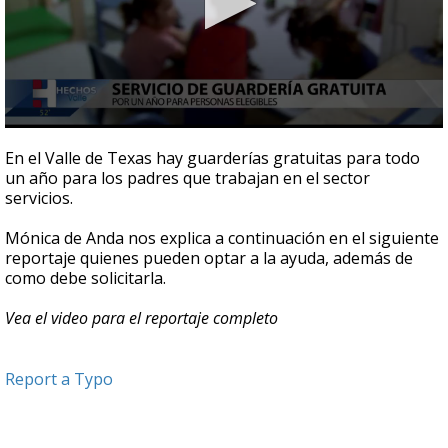
0
seconds
En el Valle de Texas hay guarderías gratuitas para todo
of
un año para los padres que trabajan en el sector
1
servicios.
minute,
41
seconds
Mónica de Anda nos explica a continuación en el siguiente
reportaje quienes pueden optar a la ayuda, además de
como debe solicitarla.
Vea el video para el reportaje completo
Report a Typo