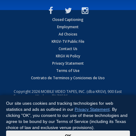
Closed Captioning
Employment
Ad Choices
KRGV-TV Public File
Contact Us
KRGV AI Policy
Privacy Statement
Terms of Use
Contrato de Terminos y Coniciones de Uso
Copyright
2026
MOBILE VIDEO TAPES, INC. (dba KRGV), 900 East
Expressway, Weslaco, TX 78596.
Our site uses cookies and tracking technologies for web
All Rights Reserved. Powered by:
Ruby Shore Software
statistics and ads as outlined in our
Privacy Statement
. By
clicking "OK", you consent to our use of these technologies and
agree to be bound by our Terms of Service (including its Texas
choice of law and exclusive venue provisions).
x