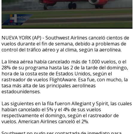
0
seconds
NUEVA YORK (AP) - Southwest Airlines canceló cientos de
of
vuelos durante el fin de semana, debido a problemas de
47
control del tráfico aéreo y al clima, según la aerolínea.
seconds
La línea aérea había cancelado más de 1.000 vuelos, o el
28% de su programa hasta las 2 de la tarde del domingo,
hora de la costa este de Estados Unidos, según el
rastreador de vuelos FlightAware. Esa fue, con mucho, la
tasa más alta de las principales aerolíneas
estadounidenses.
Las siguientes en la fila fueron Allegiant y Spirit, las cuales
habían cancelado el 5% y el 4% de sus vuelos
respectivamente el domingo, según el rastreador de
vuelos. American Airlines canceló el 2%.
Southwest no pudo ser contactada de inmediato para