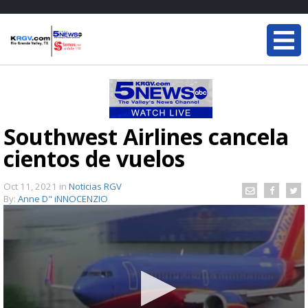
Southwest Airlines cancela
cientos de vuelos
Oct 11, 2021
in
Noticias RGV
By:
Anne D" iNNOCENZIO