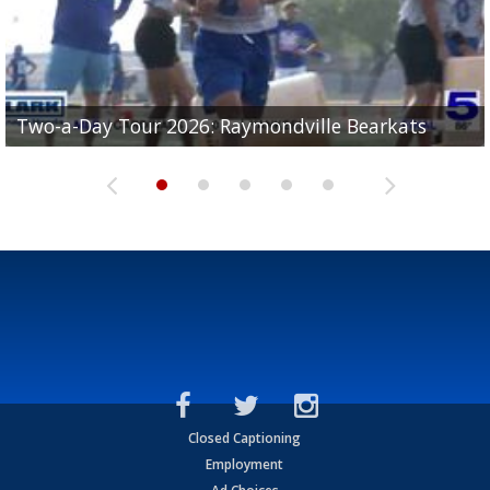
UTRGV football ranks fourth in SLC preseason poll
Two-a-Day Tour 2026: Raymondville Bearkats
Two-a-Day Tour 2026: Port Isabel Tarpons
and receiving votes in...
Two-a-Day Tour 2026: Santa Rosa Warriors
Two-a-Day Tour 2026: Edcouch-Elsa Yellowjackets
Closed Captioning
Employment