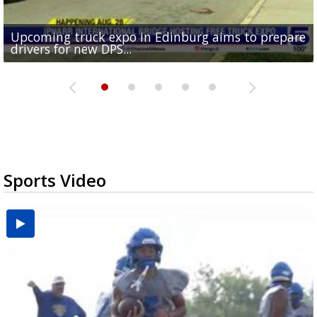
Upcoming truck expo in Edinburg aims to prepare
Mission receives $600K in federal funds for animal
DHR Health doctor highlights organ donation
Brownsville puts data center projects on hold for
McAllen attorney facing theft charge accused by
drivers for new DPS...
shelter renovations
need for Texas minorities
90 days
second client of unperformed legal...
Sports Video