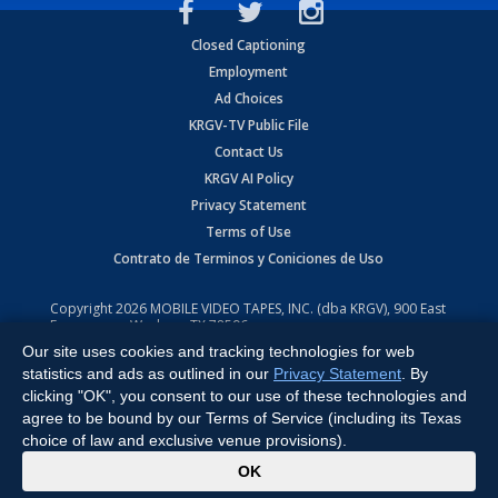
Closed Captioning
Employment
Ad Choices
KRGV-TV Public File
Contact Us
KRGV AI Policy
Privacy Statement
Terms of Use
Contrato de Terminos y Coniciones de Uso
Copyright
2026
MOBILE VIDEO TAPES, INC. (dba KRGV), 900 East
Expressway, Weslaco, TX 78596.
Our site uses cookies and tracking technologies for web
All Rights Reserved. Powered by:
Ruby Shore Software
statistics and ads as outlined in our
Privacy Statement
. By
clicking "OK", you consent to our use of these technologies and
agree to be bound by our Terms of Service (including its Texas
choice of law and exclusive venue provisions).
x
OK