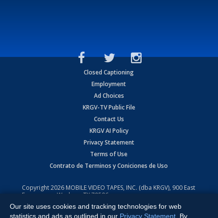
Closed Captioning
Employment
Ad Choices
KRGV-TV Public File
Contact Us
KRGV AI Policy
Privacy Statement
Terms of Use
Contrato de Terminos y Coniciones de Uso
Copyright
2026
MOBILE VIDEO TAPES, INC. (dba KRGV), 900 East
Expressway, Weslaco, TX 78596.
Our site uses cookies and tracking technologies for web
All Rights Reserved. Powered by:
Ruby Shore Software
statistics and ads as outlined in our
Privacy Statement
. By