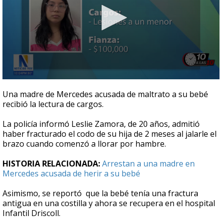
0
seconds
Una madre de Mercedes acusada de maltrato a su bebé
of
recibió la lectura de cargos.
29
seconds
La policía informó Leslie Zamora, de 20 años, admitió
haber fracturado el codo de su hija de 2 meses al jalarle el
brazo cuando comenzó a llorar por hambre.
HISTORIA RELACIONADA:
Arrestan a una madre en
Mercedes acusada de herir a su bebé
Asimismo, se reportó que la bebé tenía una fractura
antigua en una costilla y ahora se recupera en el hospital
Infantil Driscoll.