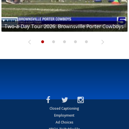
Two-a-Day Tour 2026: Brownsville Porter Cowboys
Two-a-Day Tour 2026: Brownsville Lopez Lobos
Two-a-Day Tour 2026: Mercedes Tigers
Two-a-Day Tour 2026: Progreso Red Ants
Two-a-Day Tour 2026: Donna Redskins
Closed Captioning
Employment
Ad Choices