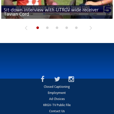
Sit-down interview with UTRGV wide receiver
UTRGV football ranks fourth in SLC preseason poll
Tavian Cord
Two-a-Day Tour 2026: Raymondville Bearkats
Two-a-Day Tour 2026: Port Isabel Tarpons
and receiving votes in...
Two-a-Day Tour 2026: Santa Rosa Warriors
Closed Captioning
Employment
Ad Choices
KRGV-TV Public File
Contact Us