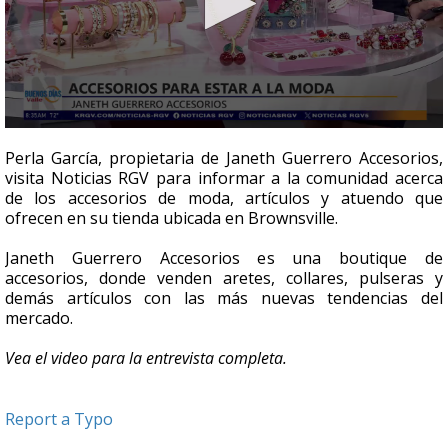
0
seconds
Perla García, propietaria de Janeth Guerrero Accesorios,
of
visita Noticias RGV para informar a la comunidad acerca
5
de los accesorios de moda, artículos y atuendo que
minutes,
32
ofrecen en su tienda ubicada en Brownsville.
seconds
Janeth Guerrero Accesorios es una boutique de
accesorios, donde venden aretes, collares, pulseras y
demás artículos con las más nuevas tendencias del
mercado.
Vea el video para la entrevista completa.
Report a Typo