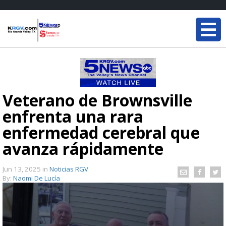
Veterano de Brownsville
enfrenta una rara
enfermedad cerebral que
avanza rápidamente
Jun 13, 2025
in
Noticias RGV
By:
Naomi De Lucía