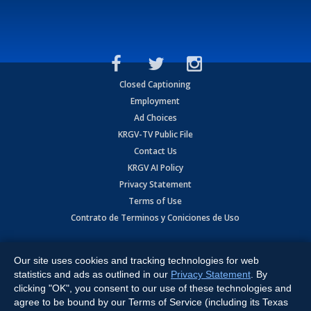
Closed Captioning
Employment
Ad Choices
KRGV-TV Public File
Contact Us
KRGV AI Policy
Privacy Statement
Terms of Use
Contrato de Terminos y Coniciones de Uso
Copyright
2026
MOBILE VIDEO TAPES, INC. (dba KRGV), 900 East
Expressway, Weslaco, TX 78596.
Our site uses cookies and tracking technologies for web
statistics and ads as outlined in our
Privacy Statement
. By
All Rights Reserved. Powered by:
Ruby Shore Software
clicking "OK", you consent to our use of these technologies and
agree to be bound by our Terms of Service (including its Texas