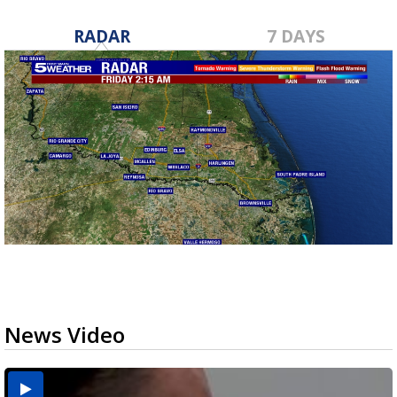
RADAR
7 DAYS
News Video