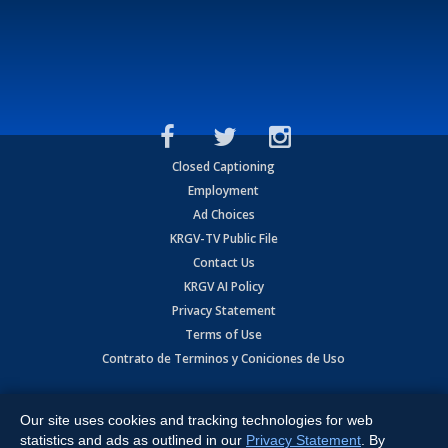
Closed Captioning
Employment
Ad Choices
KRGV-TV Public File
Contact Us
KRGV AI Policy
Privacy Statement
Terms of Use
Contrato de Terminos y Coniciones de Uso
Copyright
2026
MOBILE VIDEO TAPES, INC. (dba KRGV), 900 East
Expressway, Weslaco, TX 78596.
Our site uses cookies and tracking technologies for web
statistics and ads as outlined in our
Privacy Statement
. By
All Rights Reserved. Powered by:
Ruby Shore Software