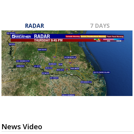
RADAR
7 DAYS
News Video