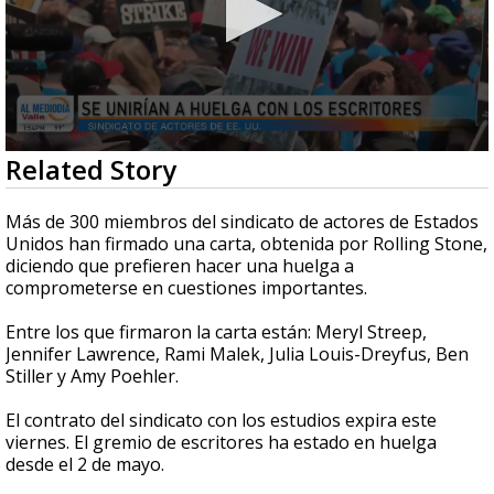
0
Related Story
seconds
of
1
Más de 300 miembros del sindicato de actores de Estados
minute,
Unidos han firmado una carta, obtenida por Rolling Stone,
18
diciendo que prefieren hacer una huelga a
seconds
comprometerse en cuestiones importantes.
Entre los que firmaron la carta están: Meryl Streep,
Jennifer Lawrence, Rami Malek, Julia Louis-Dreyfus, Ben
Stiller y Amy Poehler.
El contrato del sindicato con los estudios expira este
viernes. El gremio de escritores ha estado en huelga
desde el 2 de mayo.