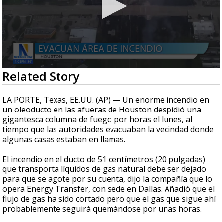
0
Related Story
seconds
of
38
LA PORTE, Texas, EE.UU. (AP) — Un enorme incendio en
seconds
un oleoducto en las afueras de Houston despidió una
gigantesca columna de fuego por horas el lunes, al
tiempo que las autoridades evacuaban la vecindad donde
algunas casas estaban en llamas.
El incendio en el ducto de 51 centímetros (20 pulgadas)
que transporta líquidos de gas natural debe ser dejado
para que se agote por su cuenta, dijo la compañía que lo
opera Energy Transfer, con sede en Dallas. Añadió que el
flujo de gas ha sido cortado pero que el gas que sigue ahí
probablemente seguirá quemándose por unas horas.