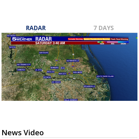
RADAR
7 DAYS
News Video