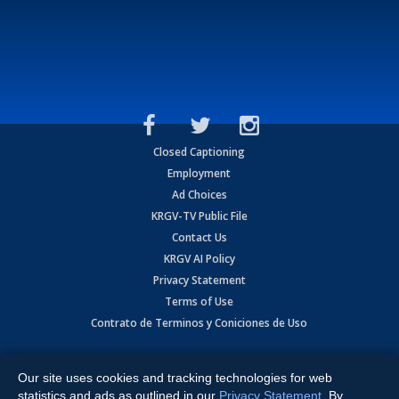
Closed Captioning
Employment
Ad Choices
KRGV-TV Public File
Contact Us
KRGV AI Policy
Privacy Statement
Terms of Use
Contrato de Terminos y Coniciones de Uso
Copyright
2026
MOBILE VIDEO TAPES, INC. (dba KRGV), 900 East
Expressway, Weslaco, TX 78596.
Our site uses cookies and tracking technologies for web
statistics and ads as outlined in our
Privacy Statement
. By
All Rights Reserved. Powered by:
Ruby Shore Software