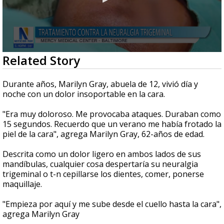
0
Related Story
seconds
of
2
Durante años, Marilyn Gray, abuela de 12, vivió día y
minutes,
noche con un dolor insoportable en la cara.
4
seconds
"Era muy doloroso. Me provocaba ataques. Duraban como
15 segundos. Recuerdo que un verano me había frotado la
piel de la cara", agrega Marilyn Gray, 62-años de edad.
Descrita como un dolor ligero en ambos lados de sus
mandíbulas, cualquier cosa despertaría su neuralgia
trigeminal o t-n cepillarse los dientes, comer, ponerse
maquillaje.
"Empieza por aquí y me sube desde el cuello hasta la cara",
agrega Marilyn Gray