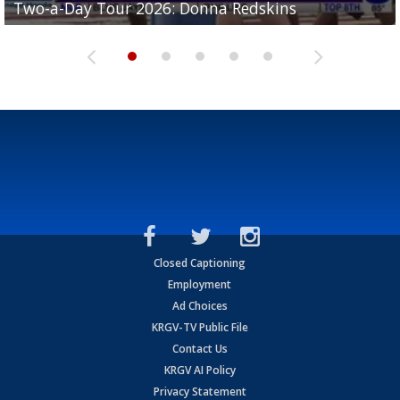
Two-a-Day Tour 2026: Donna Redskins
Two-a-Day Tour 2026: Brownsville Pace Vikings
Two-a-Day Tour 2026: La Joya Coyotes
Two-a-Day Tour 2026: Rio Hondo Bobcats
Bloodhounds
Closed Captioning
Employment
Ad Choices
KRGV-TV Public File
Contact Us
KRGV AI Policy
Privacy Statement