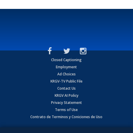
Closed Captioning
Employment
Ad Choices
KRGV-TV Public File
Contact Us
KRGV AI Policy
Privacy Statement
Terms of Use
Contrato de Terminos y Coniciones de Uso
Copyright
2026
MOBILE VIDEO TAPES, INC. (dba KRGV), 900 East