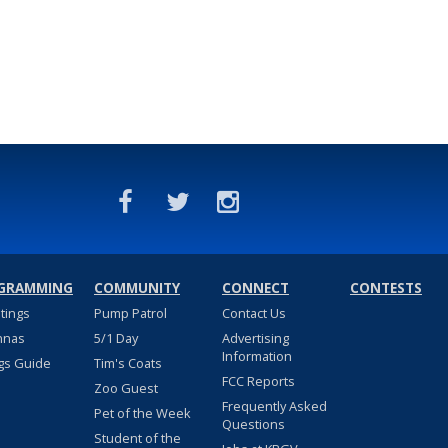
GRAMMING
COMMUNITY
CONNECT
CONTESTS
stings
Pump Patrol
Contact Us
nnas
5/1 Day
Advertising
Information
gs Guide
Tim's Coats
FCC Reports
Zoo Guest
Frequently Asked
Pet of the Week
Questions
Student of the