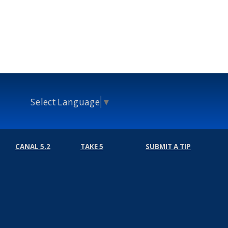
Select Language
▼
CANAL 5.2
TAKE 5
SUBMIT A TIP