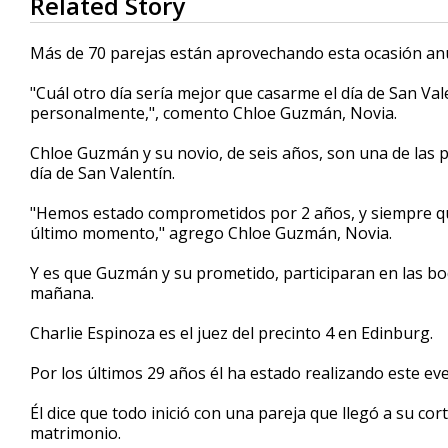
Related Story
seconds
of
2
Más de 70 parejas están aprovechando esta ocasión an
minutes,
56
"Cuál otro día sería mejor que casarme el día de San Val
seconds
Volume
90%
personalmente,", comento Chloe Guzmán, Novia.
Chloe Guzmán y su novio, de seis años, son una de las
día de San Valentín.
"Hemos estado comprometidos por 2 años, y siempre qu
último momento," agrego Chloe Guzmán, Novia.
Y es que Guzmán y su prometido, participaran en las bod
mañana.
Charlie Espinoza es el juez del precinto 4 en Edinburg.
Por los últimos 29 años él ha estado realizando este ev
Él dice que todo inició con una pareja que llegó a su c
matrimonio.