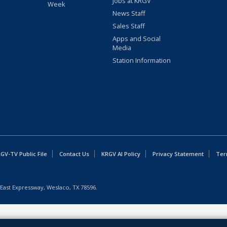
Jobs at KRGV
Week
News Staff
Sales Staff
Apps and Social
Media
Station Information
GV-TV Public File
Contact Us
KRGV AI Policy
Privacy Statement
Ter
East Expressway, Weslaco, TX 78596.