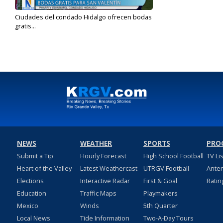
Ciudades del condado Hidalgo ofrecen bodas
gratis...
Feb 13, 2024
NEWS
WEATHER
SPORTS
PRO
Submit a Tip
Hourly Forecast
High School Football
TV Li
Heart of the Valley
Latest Weathercast
UTRGV Football
Ante
Elections
Interactive Radar
First & Goal
Ratin
Education
Traffic Maps
Playmakers
Mexico
Winds
5th Quarter
Local News
Tide Information
Two-A-Day Tours