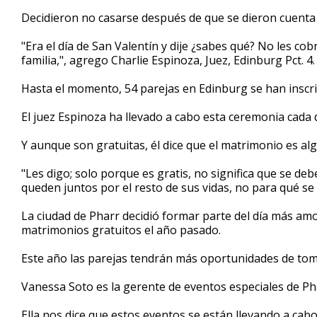
Decidieron no casarse después de que se dieron cuenta s
"Era el día de San Valentín y dije ¿sabes qué? No les c
familia,", agrego Charlie Espinoza, Juez, Edinburg Pct. 4.
Hasta el momento, 54 parejas en Edinburg se han inscri
El juez Espinoza ha llevado a cabo esta ceremonia cada 
Y aunque son gratuitas, él dice que el matrimonio es al
"Les digo; solo porque es gratis, no significa que se de
queden juntos por el resto de sus vidas, no para qué s
La ciudad de Pharr decidió formar parte del día más am
matrimonios gratuitos el año pasado.
Este año las parejas tendrán más oportunidades de tom
Vanessa Soto es la gerente de eventos especiales de Ph
Ella nos dice que estos eventos se están llevando a ca