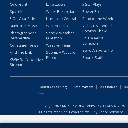
Cold Front
Lake Levels
5 Star Plays
SpaceX
Water Restrictions
Power Poll
5 On Your Side
Hurricane Central
Band of the Week
Made in the 956
Weather Links
Valley HS Football
Preview Show
Photographer's
Send A Weather
Perspective
Question
This Week's
Schedule
Consumer News
Weather Team
Send A Sports Tip
Find The Link
Submit A Weather
Photo
Sports Staff
KRGV 5.1 News Live
Stream
Closed Captioning
Employment
Ad Choices
KR
Uso
Copyright
2026
MOBILE VIDEO TAPES, INC. (dba KRGV), 900 
All Rights Reserved. Powered by:
Ruby Shore Software