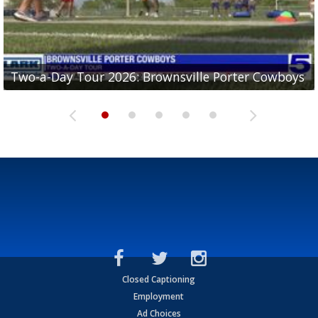
Two-a-Day Tour 2026: Brownsville Porter Cowboys
Two-a-Day Tour 2026: Brownsville Lopez Lobos
Two-a-Day Tour 2026: Mercedes Tigers
Two-a-Day Tour 2026: Progreso Red Ants
Two-a-Day Tour 2026: Donna Redskins
Closed Captioning
Employment
Ad Choices