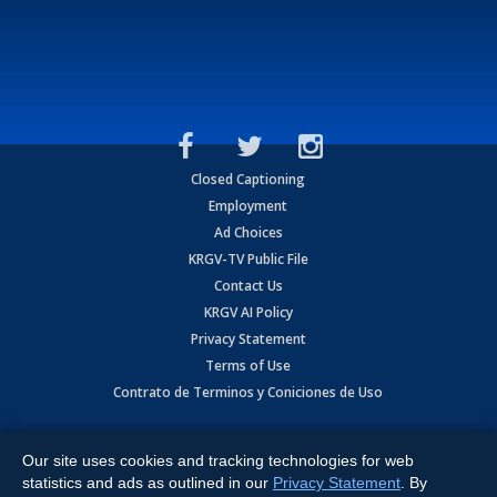
Closed Captioning
Employment
Ad Choices
KRGV-TV Public File
Contact Us
KRGV AI Policy
Privacy Statement
Terms of Use
Contrato de Terminos y Coniciones de Uso
Copyright
2026
MOBILE VIDEO TAPES, INC. (dba KRGV), 900 East
Expressway, Weslaco, TX 78596.
Our site uses cookies and tracking technologies for web
statistics and ads as outlined in our
Privacy Statement
. By
All Rights Reserved. Powered by:
Ruby Shore Software