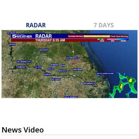
RADAR
7 DAYS
News Video