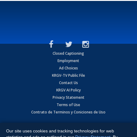
Closed Captioning
Employment
Ad Choices
KRGV-TV Public File
Contact Us
KRGV AI Policy
Privacy Statement
Terms of Use
Contrato de Terminos y Coniciones de Uso
Copyright
2026
MOBILE VIDEO TAPES, INC. (dba KRGV), 900 East
Expressway, Weslaco, TX 78596.
Our site uses cookies and tracking technologies for web