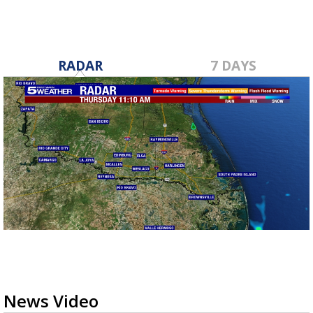
RADAR
7 DAYS
News Video