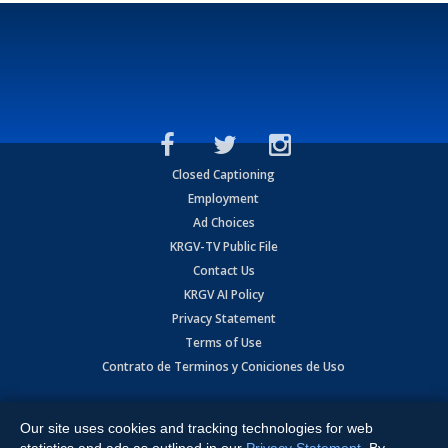
Closed Captioning
Employment
Ad Choices
KRGV-TV Public File
Contact Us
KRGV AI Policy
Privacy Statement
Terms of Use
Contrato de Terminos y Coniciones de Uso
Copyright
2026
MOBILE VIDEO TAPES, INC. (dba KRGV), 900 East
Expressway, Weslaco, TX 78596.
Our site uses cookies and tracking technologies for web