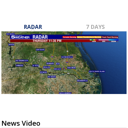
RADAR
7 DAYS
News Video