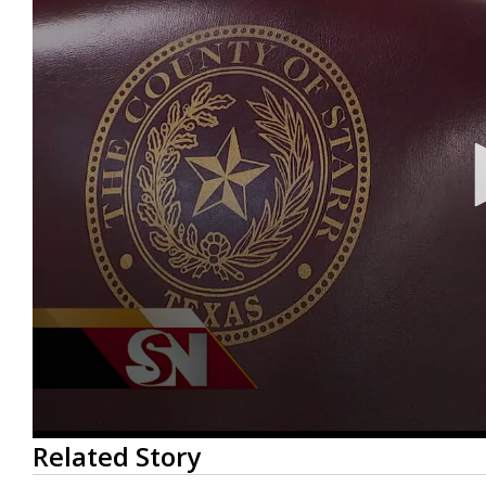
0
Related Story
seconds
of