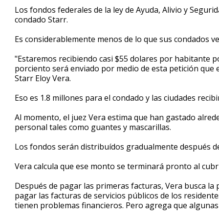
2
Los fondos federales de la ley de Ayuda, Alivio y Segur
minutes,
condado Starr.
15
seconds
Volume
90%
Es considerablemente menos de lo que sus condados ve
"Estaremos recibiendo casi $55 dolares por habitante po
porciento será enviado por medio de esta petición que 
Starr Eloy Vera.
Eso es 1.8 millones para el condado y las ciudades recibi
Al momento, el juez Vera estima que han gastado alred
personal tales como guantes y mascarillas.
Los fondos serán distribuídos gradualmente después de r
Vera calcula que ese monto se terminará pronto al cubr
Después de pagar las primeras facturas, Vera busca la p
pagar las facturas de servicios públicos de los residen
tienen problemas financieros. Pero agrega que algunas 