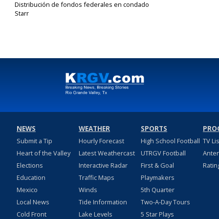
Distribución de fondos federales en condado
Starr
May 22, 2020
NEWS
WEATHER
SPORTS
PRO
Submit a Tip
Hourly Forecast
High School Football
TV Li
Heart of the Valley
Latest Weathercast
UTRGV Football
Ante
Elections
Interactive Radar
First & Goal
Ratin
Education
Traffic Maps
Playmakers
Mexico
Winds
5th Quarter
Local News
Tide Information
Two-A-Day Tours
Cold Front
Lake Levels
5 Star Plays