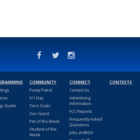
GRAMMING
COMMUNITY
CONNECT
CONTESTS
stings
Pump Patrol
Contact Us
nnas
5/1 Day
Advertising
Information
gs Guide
Tim's Coats
FCC Reports
Zoo Guest
Frequently Asked
Pet of the Week
Questions
Student of the
Jobs at KRGV
Week