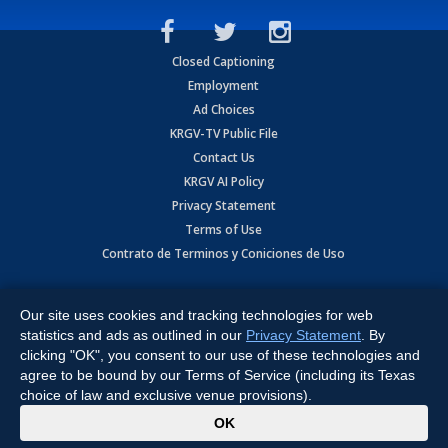
Closed Captioning
Employment
Ad Choices
KRGV-TV Public File
Contact Us
KRGV AI Policy
Privacy Statement
Terms of Use
Contrato de Terminos y Coniciones de Uso
Copyright
2026
MOBILE VIDEO TAPES, INC. (dba KRGV), 900 East
Expressway, Weslaco, TX 78596.
Our site uses cookies and tracking technologies for web
statistics and ads as outlined in our
Privacy Statement
. By
All Rights Reserved. Powered by:
Ruby Shore Software
clicking "OK", you consent to our use of these technologies and
agree to be bound by our Terms of Service (including its Texas
choice of law and exclusive venue provisions).
x
OK