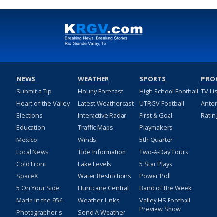
NEWS
WEATHER
SPORTS
PRO
Submit a Tip
Hourly Forecast
High School Football
TV Li
Heart of the Valley
Latest Weathercast
UTRGV Football
Ante
Elections
Interactive Radar
First & Goal
Ratin
Education
Traffic Maps
Playmakers
Mexico
Winds
5th Quarter
Local News
Tide Information
Two-A-Day Tours
Cold Front
Lake Levels
5 Star Plays
SpaceX
Water Restrictions
Power Poll
5 On Your Side
Hurricane Central
Band of the Week
Made in the 956
Weather Links
Valley HS Football
Preview Show
Photographer's
Send A Weather