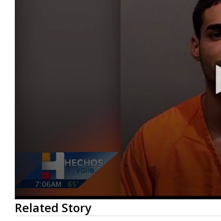
0
Related Story
seconds
of