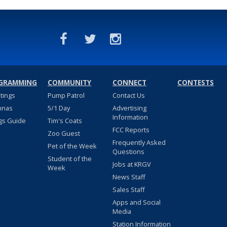
GRAMMING
COMMUNITY
CONNECT
CONTESTS
stings
Pump Patrol
Contact Us
nnas
5/1 Day
Advertising
Information
gs Guide
Tim's Coats
FCC Reports
Zoo Guest
Frequently Asked
Pet of the Week
Questions
Student of the
Jobs at KRGV
Week
News Staff
Sales Staff
Apps and Social
Media
Station Information