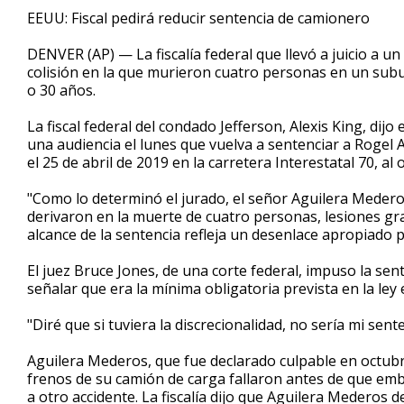
1
EEUU: Fiscal pedirá reducir sentencia de camionero
minute,
10
DENVER (AP) — La fiscalía federal que llevó a juicio a 
seconds
Volume
90%
colisión en la que murieron cuatro personas en un subu
o 30 años.
La fiscal federal del condado Jefferson, Alexis King, dijo
una audiencia el lunes que vuelva a sentenciar a Rogel 
el 25 de abril de 2019 en la carretera Interestatal 70, al
"Como lo determinó el jurado, el señor Aguilera Medero
derivaron en la muerte de cuatro personas, lesiones gra
alcance de la sentencia refleja un desenlace apropiado 
El juez Bruce Jones, de una corte federal, impuso la se
señalar que era la mínima obligatoria prevista en la ley e
"Diré que si tuviera la discrecionalidad, no sería mi sente
Aguilera Mederos, que fue declarado culpable en octubre
frenos de su camión de carga fallaron antes de que emb
a otro accidente. La fiscalía dijo que Aguilera Mederos