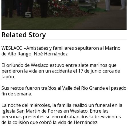
0
Related Story
seconds
of
1
WESLACO –Amistades y familiares sepultaron al Marino
minute,
de Alto Rango, Noé Hernández.
44
seconds
El oriundo de Weslaco estuvo entre siete marinos que
perdieron la vida en un accidente el 17 de junio cerca de
Japón.
Sus restos fueron traídos al Valle del Rio Grande el pasado
fin de semana.
La noche del miércoles, la familia realizó un funeral en la
Iglesia San Martin de Porres en Weslaco. Entre las
personas presentes se encontraban dos sobrevivientes
de la colisión que cobró la vida de Hernández.