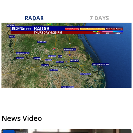
RADAR
7 DAYS
News Video