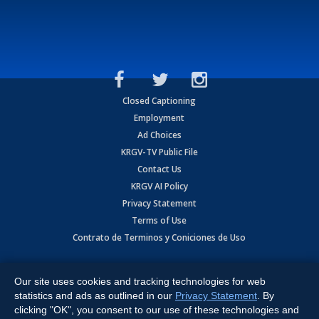
Closed Captioning
Employment
Ad Choices
KRGV-TV Public File
Contact Us
KRGV AI Policy
Privacy Statement
Terms of Use
Contrato de Terminos y Coniciones de Uso
Copyright
2026
MOBILE VIDEO TAPES, INC. (dba KRGV), 900 East
Expressway, Weslaco, TX 78596.
Our site uses cookies and tracking technologies for web
statistics and ads as outlined in our
Privacy Statement
. By
All Rights Reserved. Powered by:
Ruby Shore Software
clicking "OK", you consent to our use of these technologies and