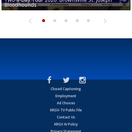
Bloodhounds
Bloodhounds
Two-a-Day Tour 2026: Sharyland Rattlers
Tavian Cord
Two-a-Day Tour 2026: Raymondville Bearkats
Closed Captioning
Employment
Ad Choices
KRGV-TV Public File
Contact Us
KRGV AI Policy
Privacy Statement