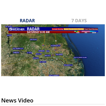
RADAR
7 DAYS
News Video