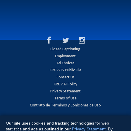
Closed Captioning
Employment
Ad Choices
KRGV-TV Public File
Contact Us
KRGV AI Policy
Privacy Statement
Terms of Use
Contrato de Terminos y Coniciones de Uso
Copyright
2026
MOBILE VIDEO TAPES, INC. (dba KRGV), 900 East
Expressway, Weslaco, TX 78596.
Our site uses cookies and tracking technologies for web
statistics and ads as outlined in our
Privacy Statement
. By
All Rights Reserved. Powered by:
Ruby Shore Software