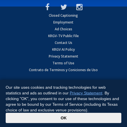
Closed Captioning
Employment
Ad Choices
KRGV-TV Public File
Contact Us
KRGV AI Policy
Privacy Statement
Terms of Use
Contrato de Terminos y Coniciones de Uso
Copyright
2026
MOBILE VIDEO TAPES, INC. (dba KRGV), 900 East
Expressway, Weslaco, TX 78596.
Our site uses cookies and tracking technologies for web
statistics and ads as outlined in our
Privacy Statement
. By
All Rights Reserved. Powered by:
Ruby Shore Software
clicking "OK", you consent to our use of these technologies and
agree to be bound by our Terms of Service (including its Texas
choice of law and exclusive venue provisions).
x
OK