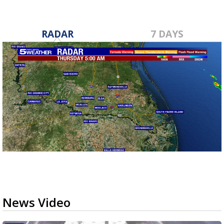
RADAR
7 DAYS
News Video