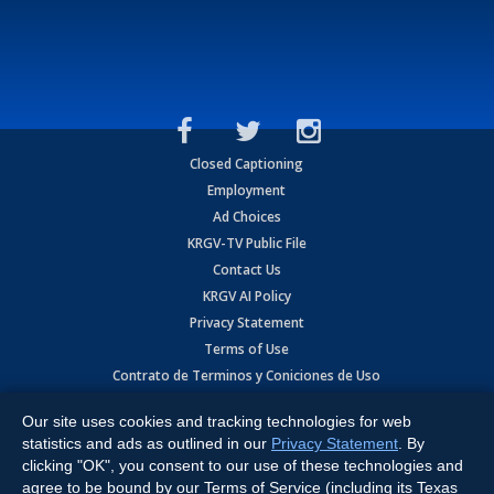
Closed Captioning
Employment
Ad Choices
KRGV-TV Public File
Contact Us
KRGV AI Policy
Privacy Statement
Terms of Use
Contrato de Terminos y Coniciones de Uso
Our site uses cookies and tracking technologies for web
Copyright
2026
MOBILE VIDEO TAPES, INC. (dba KRGV), 900 East
Expressway, Weslaco, TX 78596.
statistics and ads as outlined in our
Privacy Statement
. By
clicking "OK", you consent to our use of these technologies and
All Rights Reserved. Powered by:
Ruby Shore Software
agree to be bound by our Terms of Service (including its Texas