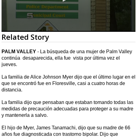
0
Related Story
seconds
of
2
PALM VALLEY
- La búsqueda de una mujer de Palm Valley
minutes,
continúa desaparecida, ella fue vista por última vez el
32
seconds
jueves.
La familia de Alice Johnson Myer dijo que el último lugar en el
que se encontró fue en Floresville, casi a cuatro horas de
distancia.
La familia dijo que pensaban que estaban tomando todas las
medidas de precaución adecuadas para proteger a su madre
y mantenerla a salvo.
El hijo de Myer, James Tanamachi, dijo que su madre de 66
años fue diagnosticada con trastorno bipolar. Dijo que