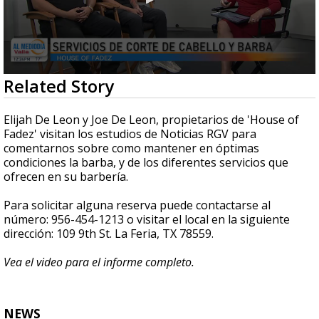
0
Related Story
seconds
of
5
Elijah De Leon y Joe De Leon, propietarios de 'House of
minutes,
Fadez' visitan los estudios de Noticias RGV para
1
comentarnos sobre como mantener en óptimas
second
condiciones la barba, y de los diferentes servicios que
ofrecen en su barbería.
Para solicitar alguna reserva puede contactarse al
número: 956-454-1213 o visitar el local en la siguiente
dirección: 109 9th St. La Feria, TX 78559.
Vea el video para el informe completo.
NEWS