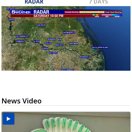
RADAR
7 DAYS
News Video