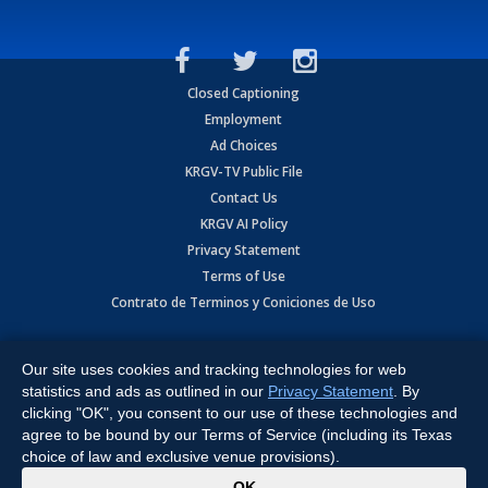
Closed Captioning
Employment
Ad Choices
KRGV-TV Public File
Contact Us
KRGV AI Policy
Privacy Statement
Terms of Use
Contrato de Terminos y Coniciones de Uso
Copyright
2026
MOBILE VIDEO TAPES, INC. (dba KRGV), 900 East
Expressway, Weslaco, TX 78596.
Our site uses cookies and tracking technologies for web
statistics and ads as outlined in our
Privacy Statement
. By
All Rights Reserved. Powered by:
Ruby Shore Software
clicking "OK", you consent to our use of these technologies and
agree to be bound by our Terms of Service (including its Texas
choice of law and exclusive venue provisions).
x
OK