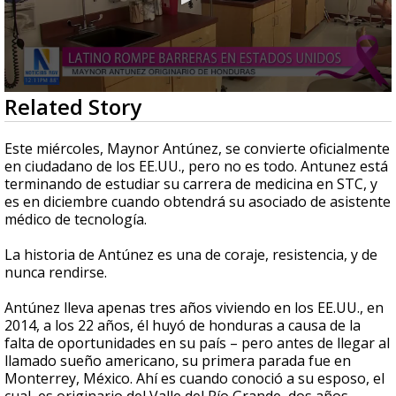
0
Related Story
seconds
of
2
Este miércoles, Maynor Antúnez, se convierte oficialmente
minutes,
en ciudadano de los EE.UU., pero no es todo. Antunez está
56
terminando de estudiar su carrera de medicina en STC, y
seconds
es en diciembre cuando obtendrá su asociado de asistente
médico de tecnología.
La historia de Antúnez es una de coraje, resistencia, y de
nunca rendirse.
Antúnez lleva apenas tres años viviendo en los EE.UU., en
2014, a los 22 años, él huyó de honduras a causa de la
falta de oportunidades en su país – pero antes de llegar al
llamado sueño americano, su primera parada fue en
Monterrey, México. Ahí es cuando conoció a su esposo, el